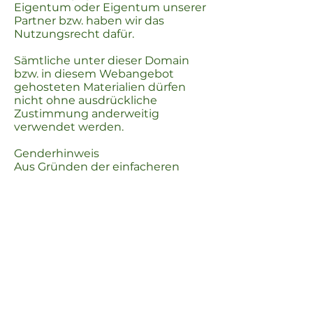
Eigentum oder Eigentum unserer
Partner bzw. haben wir das
Nutzungsrecht dafür.
Sämtliche unter dieser Domain
bzw. in diesem Webangebot
gehosteten Materialien dürfen
nicht ohne ausdrückliche
Zustimmung anderweitig
verwendet werden.
Genderhinweis
Aus Gründen der einfacheren
Lesbarkeit wird auf die
geschlechtsspezifische
Differenzierung verzichtet.
Entsprechende Begriffe gelten im
Sinne der Gleichbehandlung
grundsätzlich für beide
Geschlechter.
Barrierefreiheit
Wir versuchen unser bestes, diese
Website hinsichtlich der